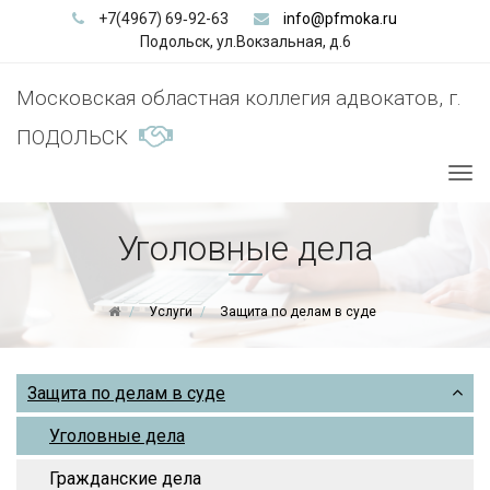
+7(4967) 69‑92-63
info@pfmoka.ru
Подольск, ул.Вокзальная, д.6
Московская областная коллегия адвокатов, г.
ПОДОЛЬСК
Tog
nav
Уголовные дела
Услуги
Защита по делам в суде
Защита по делам в суде
Уголовные дела
Гражданские дела